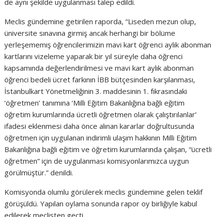
de aynı şekilde uygulanması talep edildi.
Meclis gündemine getirilen raporda, “Liseden mezun olup,
üniversite sınavına girmiş ancak herhangi bir bölüme
yerleşememiş öğrencilerimizin mavi kart öğrenci aylık abonman
kartlarını vizeleme yaparak bir yıl süreyle daha öğrenci
kapsamında değerlendirilmesi ve mavi kart aylık abonman
öğrenci bedeli ücret farkının İBB bütçesinden karşılanması,
İstanbulkart Yönetmeliğinin 3. maddesinin 1. fıkrasındaki
‘öğretmen’ tanımına ‘Milli Eğitim Bakanlığına bağlı eğitim
öğretim kurumlarında ücretli öğretmen olarak çalıştırılanlar’
ifadesi eklenmesi daha önce alınan kararlar doğrultusunda
öğretmen için uygulanan indirimli ulaşım hakkının Milli Eğitim
Bakanlığına bağlı eğitim ve öğretim kurumlarında çalışan, “ücretli
öğretmen” için de uygulanması komisyonlarımızca uygun
görülmüştür.” denildi.
Komisyonda olumlu görülerek meclis gündemine gelen teklif
görüşüldü. Yapılan oylama sonunda rapor oy birliğiyle kabul
edilerek meclisten geçti.