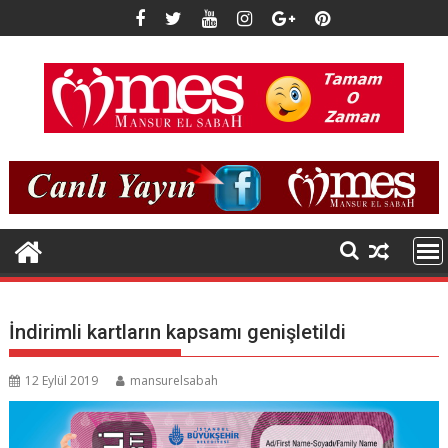
Skip
to
content
İndirimli kartların kapsamı genişletildi
12 Eylül 2019
mansurelsabah