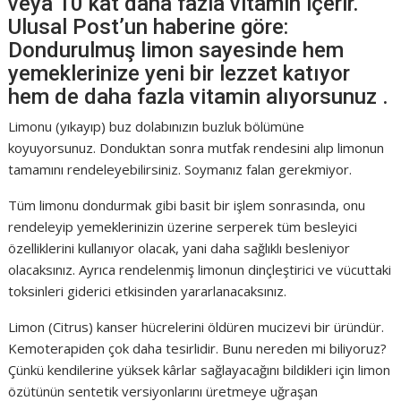
veya 10 kat daha fazla vitamin içerir.
Ulusal Post’un haberine göre:
Dondurulmuş limon sayesinde hem
yemeklerinize yeni bir lezzet katıyor
hem de daha fazla vitamin alıyorsunuz .
Limonu (yıkayıp) buz dolabınızın buzluk bölümüne
koyuyorsunuz. Donduktan sonra mutfak rendesini alıp limonun
tamamını rendeleyebilirsiniz. Soymanız falan gerekmiyor.
Tüm limonu dondurmak gibi basit bir işlem sonrasında, onu
rendeleyip yemeklerinizin üzerine serperek tüm besleyici
özelliklerini kullanıyor olacak, yani daha sağlıklı besleniyor
olacaksınız. Ayrıca rendelenmiş limonun dinçleştirici ve vücuttaki
toksinleri giderici etkisinden yararlanacaksınız.
Limon (Citrus) kanser hücrelerini öldüren mucizevi bir üründür.
Kemoterapiden çok daha tesirlidir. Bunu nereden mi biliyoruz?
Çünkü kendilerine yüksek kârlar sağlayacağını bildikleri için limon
özütünün sentetik versiyonlarını üretmeye uğraşan