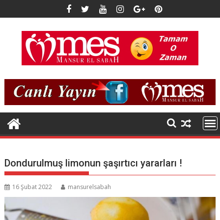
Skip
to
content
Dondurulmuş limonun şaşırtıcı yararları !
16 Şubat 2022
mansurelsabah