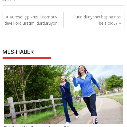
Yazı
Küresel çip krizi: Otomotiv
Putin dünyanın başına nasıl
gezinmesi
devi Ford üretimi durduruyor !
bela oldu?
MES-HABER