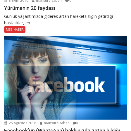
3 Ekim 2016
mansurelsabah
0
Yürümenin 20 faydası
Günlük yaşantımızda giderek artan hareketsizliğin getirdiği
hastalıklar, en...
MES-HABER
25 Ağustos 2016
mansurelsabah
0
Facebook’un (WhatsApp) hakkınızda zaten bildiği