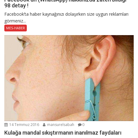
98 detay !
Facebook’ta haber kaynağınızı dolaşırken size uygun reklamları
görmeniz...
MES-HABER
14 Temmuz 2016
mansurelsabah
0
Kulağa mandal sıkıştırmanın inanılmaz faydaları