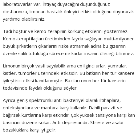
laboratuvarlar var. İhtiyaç duyacağını düşündüğünüz
dostlarınıza, limonun hastalık önleyici etkisi olduğunu duyurarak
yardımcı olabilirsiniz.
Tadı hoştur ve kemo-terapinin korkunç etkilerini göstermez.
Kemo-terapi ilaçları üretiminden fayda sağlayan multi-milyoner
büyük şirketlerin çıkarlarını riske atmamak adına bu gizemin
özenle saklı tutulduğu sürece ne kadar insanın öleceği bilinmez.
Limonun birçok vasfı sayılabilir ama en ilginci urlar, yumrular,
kistler, tümörler üzerindeki etkisidir. Bu bitkinin her tür kansere
iyileştirici etkisi kanıtlanmıştır. Bazıları onun her tür kanserin
tedavisinde faydalı olduğunu söyler.
Ayrıca geniş spektrumlu anti-bakteriyel olarak iltihaplara,
enfeksiyonlara ve mantara karşı kullanılır. Dahili parazit ve
bağırsak kurtlarına karşı etkindir. Çok yüksek tansiyona karşı kan
basıncını düzene sokar. Anti-depresandır. Strese ve asabi
bozukluklara karşı iyi gelir.